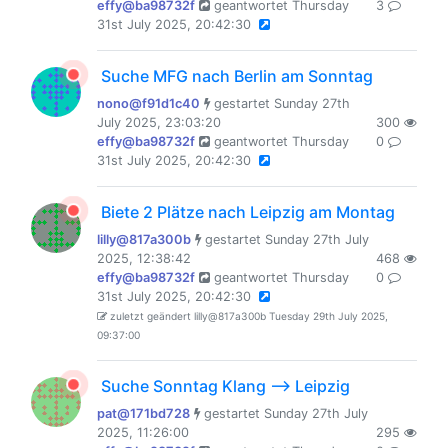
effy@ba98732f
geantwortet Thursday
3
31st July 2025, 20:42:30
Suche MFG nach Berlin am Sonntag
nono@f91d1c40
gestartet Sunday 27th
July 2025, 23:03:20
300
effy@ba98732f
geantwortet Thursday
0
31st July 2025, 20:42:30
Biete 2 Plätze nach Leipzig am Montag
lilly@817a300b
gestartet Sunday 27th July
2025, 12:38:42
468
effy@ba98732f
geantwortet Thursday
0
31st July 2025, 20:42:30
zuletzt geändert lilly@817a300b Tuesday 29th July 2025,
09:37:00
Suche Sonntag Klang --> Leipzig
pat@171bd728
gestartet Sunday 27th July
2025, 11:26:00
295