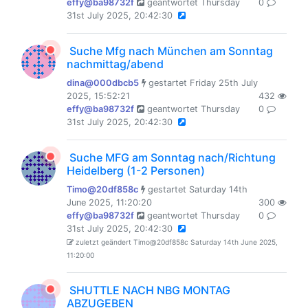
effy@ba98732f
geantwortet Thursday
0
31st July 2025, 20:42:30
Suche Mfg nach München am Sonntag
nachmittag/abend
dina@000dbcb5
gestartet Friday 25th July
2025, 15:52:21
432
effy@ba98732f
geantwortet Thursday
0
31st July 2025, 20:42:30
Suche MFG am Sonntag nach/Richtung
Heidelberg (1-2 Personen)
Timo@20df858c
gestartet Saturday 14th
June 2025, 11:20:20
300
effy@ba98732f
geantwortet Thursday
0
31st July 2025, 20:42:30
zuletzt geändert Timo@20df858c Saturday 14th June 2025,
11:20:00
SHUTTLE NACH NBG MONTAG
ABZUGEBEN