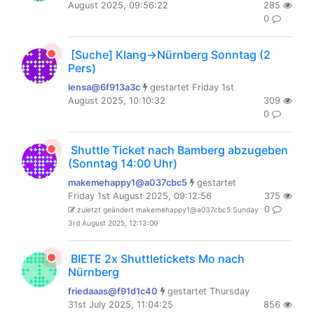
August 2025, 09:56:22
285
0
[Suche] Klang->Nürnberg Sonntag (2
Pers)
lensa@6f913a3c
gestartet Friday 1st
August 2025, 10:10:32
309
0
Shuttle Ticket nach Bamberg abzugeben
(Sonntag 14:00 Uhr)
makemehappy1@a037cbc5
gestartet
Friday 1st August 2025, 09:12:56
375
0
zuletzt geändert makemehappy1@a037cbc5 Sunday
3rd August 2025, 12:13:00
BIETE 2x Shuttletickets Mo nach
Nürnberg
friedaaas@f91d1c40
gestartet Thursday
31st July 2025, 11:04:25
856