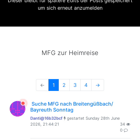
Dieser bleibt für spätere Edits der Posts gespeichert
um sich erneut anzumelden
MFG zur Heimreise
←
1
2
3
4
→
Suche MFG nach Breitengüßbach/
Bayreuth Sonntag
Danti@16b32bcf
gestartet Sunday 28th June
2026, 21:44:21
34
0