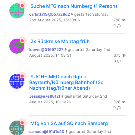
Suche MFG nach Nürnberg (1 Person)
carlotta15@b57a28d2
gestartet Saturday
2nd August 2025, 18:30:06
288
0
2x Rückreise Montag früh
loewe@01697227
gestartet Saturday 2nd
August 2025, 14:08:51
375
0
SUCHE:MFG nach Rgb o
Bayreuth/Nürnberg Bahnhof (So
Nachmittag/früher Abend)
Jessi@e7e8812f
gestartet Saturday 2nd
August 2025, 10:16:26
326
0
Mfg von SA auf SO nach Bamberg
cameer@f91d1c40
gestartet Saturday 2nd