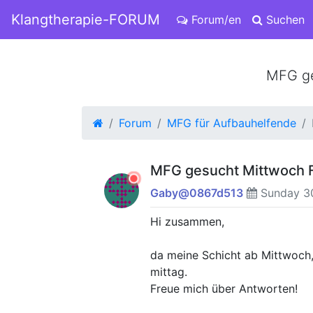
Klangtherapie-FORUM
Forum/en
Suchen
MFG ge
Forum
MFG für Aufbauhelfende
MFG gesucht Mittwoch 
Gaby@0867d513
Sunday 30
Hi zusammen,
da meine Schicht ab Mittwoch,
mittag.
Freue mich über Antworten!