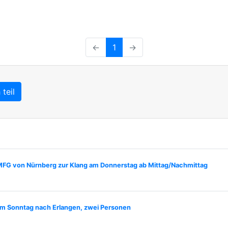
←
1
→
teil
FG von Nürnberg zur Klang am Donnerstag ab Mittag/Nachmittag
am Sonntag nach Erlangen, zwei Personen