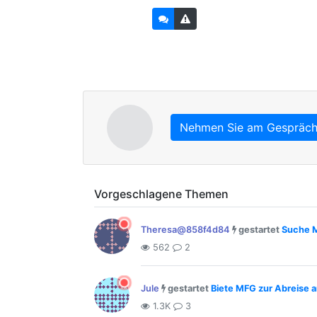
Nehmen Sie am Gespräch 
Vorgeschlagene Themen
Theresa@858f4d84
gestartet
Suche M
562
2
Jule
gestartet
Biete MFG zur Abreise 
1.3K
3