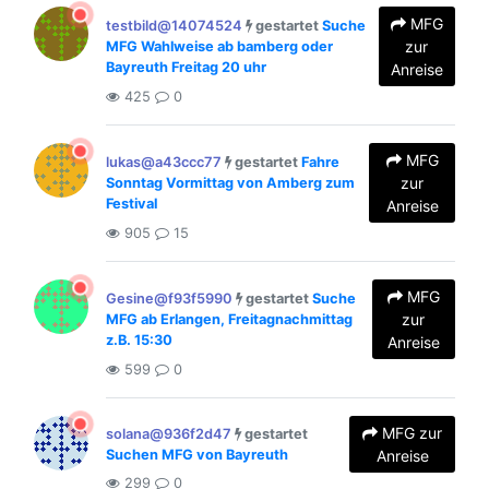
MFG
testbild@14074524
gestartet
Suche
zur
MFG Wahlweise ab bamberg oder
Bayreuth Freitag 20 uhr
Anreise
425
0
MFG
lukas@a43ccc77
gestartet
Fahre
zur
Sonntag Vormittag von Amberg zum
Festival
Anreise
905
15
MFG
Gesine@f93f5990
gestartet
Suche
zur
MFG ab Erlangen, Freitagnachmittag
z.B. 15:30
Anreise
599
0
MFG zur
solana@936f2d47
gestartet
Suchen MFG von Bayreuth
Anreise
299
0