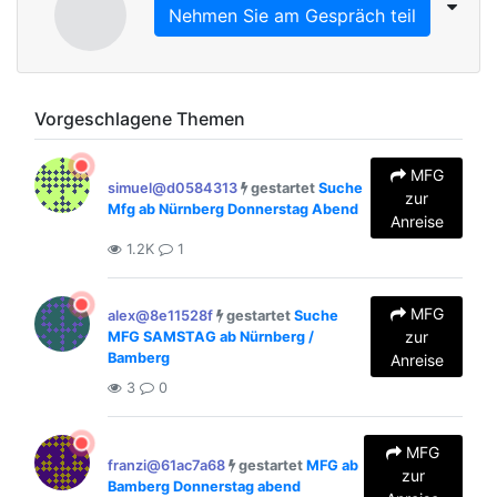
Nehmen Sie am Gespräch teil
Vorgeschlagene Themen
MFG
simuel@d0584313
gestartet
Suche
zur
Mfg ab Nürnberg Donnerstag Abend
Anreise
1.2K
1
MFG
alex@8e11528f
gestartet
Suche
zur
MFG SAMSTAG ab Nürnberg /
Bamberg
Anreise
3
0
MFG
franzi@61ac7a68
gestartet
MFG ab
zur
Bamberg Donnerstag abend