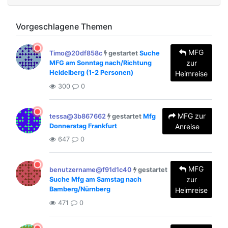
Vorgeschlagene Themen
MFG
Timo@20df858c
gestartet
Suche
zur
MFG am Sonntag nach/Richtung
Heidelberg (1-2 Personen)
Heimreise
300
0
MFG zur
tessa@3b867662
gestartet
Mfg
Donnerstag Frankfurt
Anreise
647
0
MFG
benutzername@f91d1c40
gestartet
zur
Suche Mfg am Samstag nach
Bamberg/Nürnberg
Heimreise
471
0