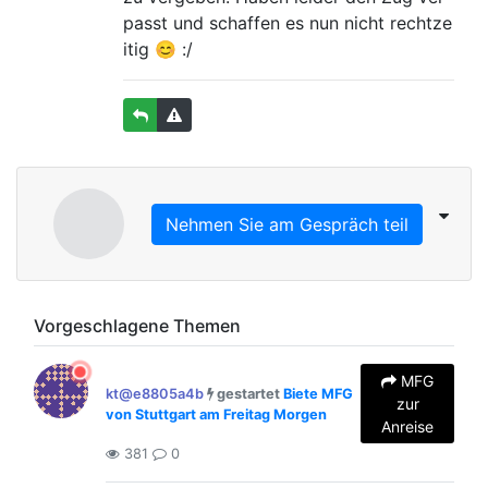
passt und schaffen es nun nicht rechtze
itig 😊 :/
Nehmen Sie am Gespräch teil
Vorgeschlagene Themen
MFG
kt@e8805a4b
gestartet
Biete MFG
zur
von Stuttgart am Freitag Morgen
Anreise
381
0