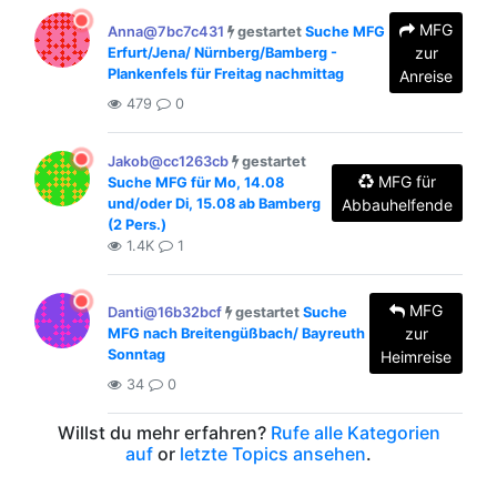
MFG
Anna@7bc7c431
gestartet
Suche MFG
zur
Erfurt/Jena/ Nürnberg/Bamberg -
Plankenfels für Freitag nachmittag
Anreise
479
0
Jakob@cc1263cb
gestartet
MFG für
Suche MFG für Mo, 14.08
und/oder Di, 15.08 ab Bamberg
Abbauhelfende
(2 Pers.)
1.4K
1
MFG
Danti@16b32bcf
gestartet
Suche
zur
MFG nach Breitengüßbach/ Bayreuth
Sonntag
Heimreise
34
0
Willst du mehr erfahren?
Rufe alle Kategorien
auf
or
letzte Topics ansehen
.