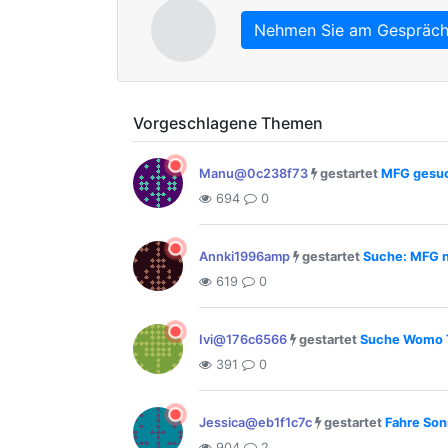
Nehmen Sie am Gespräch 
Vorgeschlagene Themen
Manu@0c238f73
gestartet
MFG gesuc
694
0
Annki1996amp
gestartet
Suche: MFG 
619
0
Ivi@176c6566
gestartet
Suche Womo T
391
0
Jessica@eb1f1c7c
gestartet
Fahre Son
904
2