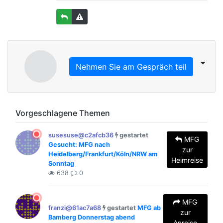
Nehmen Sie am Gespräch teil
Vorgeschlagene Themen
susesuse@c2afcb36
gestartet
MFG
Gesucht: MFG nach
zur
Heidelberg/Frankfurt/Köln/NRW am
Heimreise
Sonntag
638
0
MFG
franzi@61ac7a68
gestartet
MFG ab
zur
Bamberg Donnerstag abend
Anreise