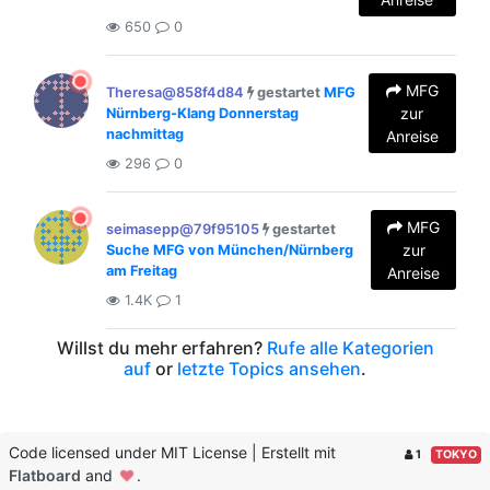
650
0
MFG
Theresa@858f4d84
gestartet
MFG
zur
Nürnberg-Klang Donnerstag
nachmittag
Anreise
296
0
MFG
seimasepp@79f95105
gestartet
zur
Suche MFG von München/Nürnberg
am Freitag
Anreise
1.4K
1
Willst du mehr erfahren?
Rufe alle Kategorien
auf
or
letzte Topics ansehen
.
Code licensed under MIT License | Erstellt mit
1
TOKYO
Flatboard
and
.