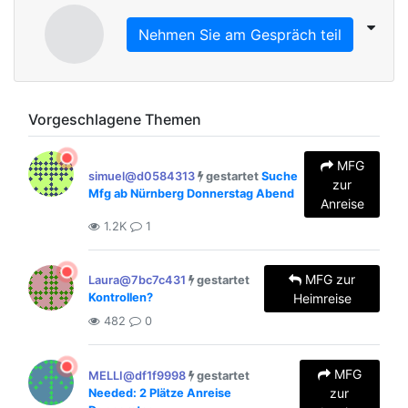
Nehmen Sie am Gespräch teil
Vorgeschlagene Themen
MFG
simuel@d0584313
gestartet
Suche
zur
Mfg ab Nürnberg Donnerstag Abend
Anreise
1.2K
1
MFG zur
Laura@7bc7c431
gestartet
Kontrollen?
Heimreise
482
0
MFG
MELLI@df1f9998
gestartet
zur
Needed: 2 Plätze Anreise