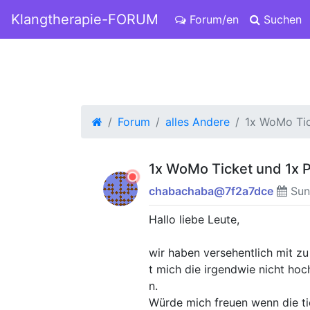
Klangtherapie-FORUM
Forum/en
Suchen
Forum
alles Andere
1x WoMo Tic
1x WoMo Ticket und 1x
chabachaba@7f2a7dce
Sund
Hallo liebe Leute,
wir haben versehentlich mit z
t mich die irgendwie nicht ho
n.
Würde mich freuen wenn die t