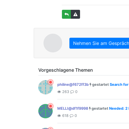
Nehmen Sie am Gespräch 
Vorgeschlagene Themen
philine@f672ff3b
gestartet
Search for
263
0
MELLI@df1f9998
gestartet
Needed: 2 
618
0