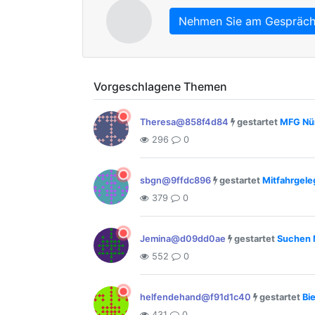
Nehmen Sie am Gespräch 
Vorgeschlagene Themen
Theresa@858f4d84
gestartet
MFG Nür
296
0
sbgn@9ffdc896
gestartet
Mitfahrgele
379
0
Jemina@d09dd0ae
gestartet
Suchen 
552
0
helfendehand@f91d1c40
gestartet
Bi
431
0