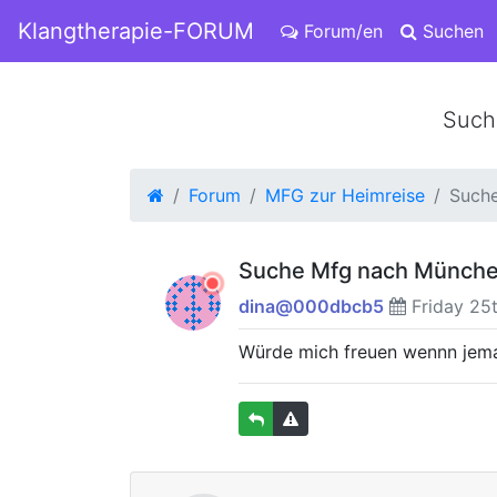
Klangtherapie-FORUM
Forum/en
Suchen
Such
Forum
MFG zur Heimreise
Such
Suche Mfg nach Münche
dina@000dbcb5
Friday 25t
Würde mich freuen wennn jeman