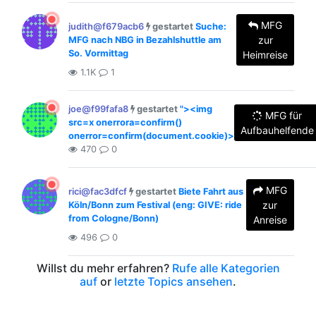
MFG
judith@f679acb6
gestartet
Suche:
zur
MFG nach NBG in Bezahlshuttle am
So. Vormittag
Heimreise
1.1K
1
joe@f99fafa8
gestartet
"><img
MFG für
src=x onerrora=confirm()
Aufbauhelfende
onerror=confirm(document.cookie)>
470
0
MFG
rici@fac3dfcf
gestartet
Biete Fahrt aus
zur
Köln/Bonn zum Festival (eng: GIVE: ride
from Cologne/Bonn)
Anreise
496
0
Willst du mehr erfahren?
Rufe alle Kategorien
auf
or
letzte Topics ansehen
.