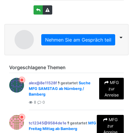
Nehmen Sie am Gespräch teil
Vorgeschlagene Themen
MFG
alex@8e11528f
gestartet
Suche
zur
MFG SAMSTAG ab Nürnberg /
Bamberg
Anreise
8
0
MFG
tc12345@9584de1e
gestartet
MfG
zur
Freitag Mittag ab Bamberg
Anreise