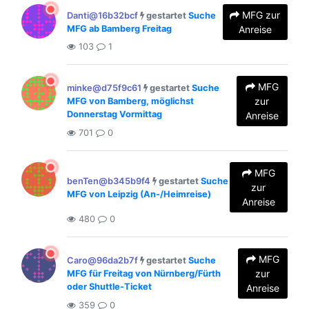
MFG zur
Danti@16b32bcf
gestartet
Suche
MFG ab Bamberg Freitag
Anreise
103
1
MFG
minke@d75f9c61
gestartet
Suche
zur
MFG von Bamberg, möglichst
Donnerstag Vormittag
Anreise
701
0
MFG
benTen@b345b9f4
gestartet
Suche
zur
MFG von Leipzig (An-/Heimreise)
Anreise
480
0
MFG
Caro@96da2b7f
gestartet
Suche
zur
MFG für Freitag von Nürnberg/Fürth
oder Shuttle-Ticket
Anreise
359
0