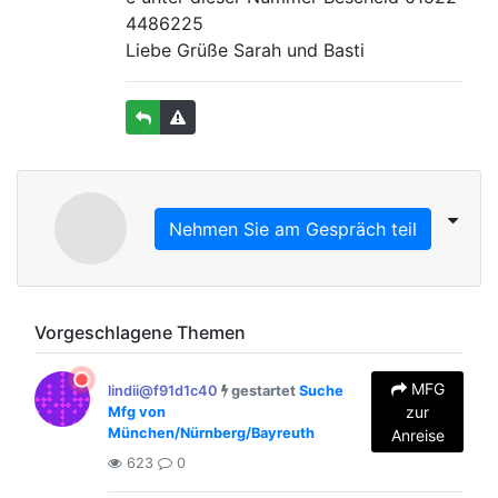
4486225
Liebe Grüße Sarah und Basti
Nehmen Sie am Gespräch teil
Vorgeschlagene Themen
MFG
lindii@f91d1c40
gestartet
Suche
zur
Mfg von
München/Nürnberg/Bayreuth
Anreise
623
0