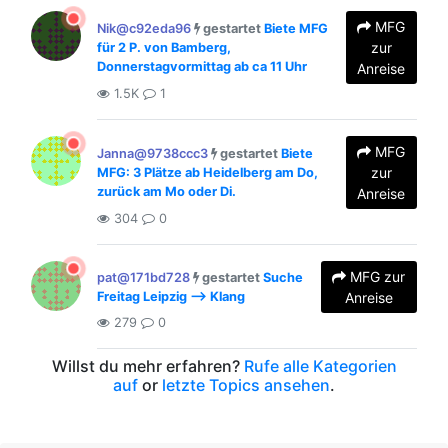
MFG
Nik@c92eda96
gestartet
Biete MFG
zur
für 2 P. von Bamberg,
Donnerstagvormittag ab ca 11 Uhr
Anreise
1.5K
1
MFG
Janna@9738ccc3
gestartet
Biete
zur
MFG: 3 Plätze ab Heidelberg am Do,
zurück am Mo oder Di.
Anreise
304
0
MFG zur
pat@171bd728
gestartet
Suche
Freitag Leipzig --> Klang
Anreise
279
0
Willst du mehr erfahren?
Rufe alle Kategorien
auf
or
letzte Topics ansehen
.