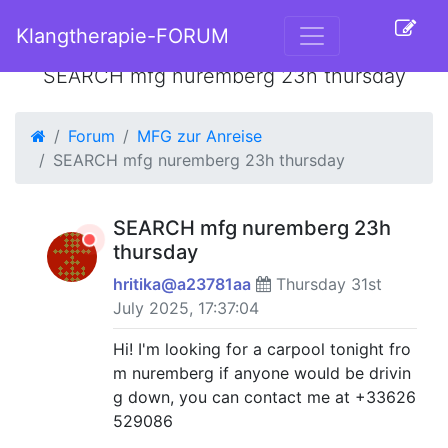
Klangtherapie-FORUM
SEARCH mfg nuremberg 23h thursday
Forum
MFG zur Anreise
SEARCH mfg nuremberg 23h thursday
SEARCH mfg nuremberg 23h
thursday
hritika@a23781aa
Thursday 31st
July 2025, 17:37:04
Hi! I'm looking for a carpool tonight fro
m nuremberg if anyone would be drivin
g down, you can contact me at +33626
529086