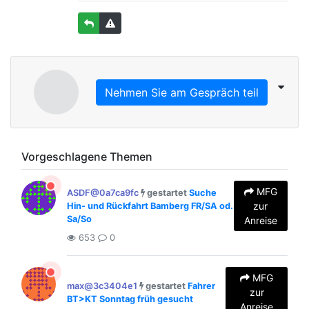
Nehmen Sie am Gespräch teil
Vorgeschlagene Themen
MFG
ASDF@0a7ca9fc
gestartet
Suche
zur
Hin- und Rückfahrt Bamberg FR/SA od.
Sa/So
Anreise
653
0
MFG
max@3c3404e1
gestartet
Fahrer
zur
BT>KT Sonntag früh gesucht
Anreise