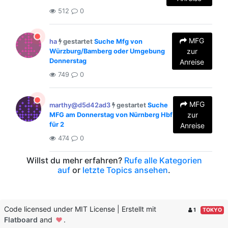
512
0
MFG
ha
gestartet
Suche Mfg von
zur
Würzburg/Bamberg oder Umgebung
Donnerstag
Anreise
749
0
MFG
marthy@d5d42ad3
gestartet
Suche
zur
MFG am Donnerstag von Nürnberg Hbf
für 2
Anreise
474
0
Willst du mehr erfahren?
Rufe alle Kategorien
auf
or
letzte Topics ansehen
.
Code licensed under MIT License | Erstellt mit
1
TOKYO
Flatboard
and
.