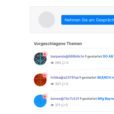
Nehmen Sie am Gespräch 
Vorgeschlagene Themen
barpanda@668b9c1e
gestartet
DO AB 
265
0
hritika@a23781aa
gestartet
SEARCH mf
307
0
bones@7bc7c431
gestartet
Mfg Bayre
371
0