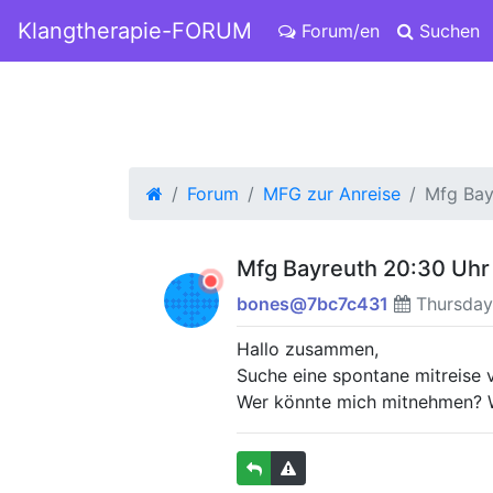
Klangtherapie-FORUM
Forum/en
Suchen
Forum
MFG zur Anreise
Mfg Bay
Mfg Bayreuth 20:30 Uhr
bones@7bc7c431
Thursday 
Hallo zusammen,
Suche eine spontane mitreise 
Wer könnte mich mitnehmen? We