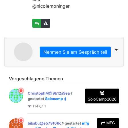
@nicolemoninger
Nehmen Sie am Gespräch teil
Vorgeschlagene Themen
ChristophM@9b12a9ea
gestartet
Solocamp :)
SoloCamp2026
114
1
MFG
bibabu@e579106c
gestartet
mfg