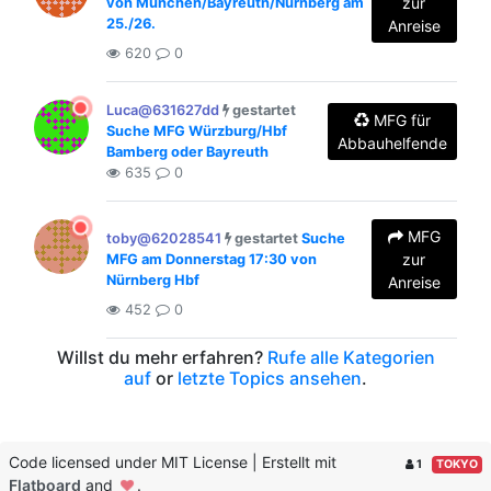
zur
von München/Bayreuth/Nürnberg am
25./26.
Anreise
620
0
Luca@631627dd
gestartet
MFG für
Suche MFG Würzburg/Hbf
Abbauhelfende
Bamberg oder Bayreuth
635
0
MFG
toby@62028541
gestartet
Suche
zur
MFG am Donnerstag 17:30 von
Nürnberg Hbf
Anreise
452
0
Willst du mehr erfahren?
Rufe alle Kategorien
auf
or
letzte Topics ansehen
.
Code licensed under MIT License | Erstellt mit
1
TOKYO
Flatboard
and
.