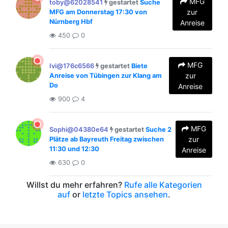
MFG
toby@62028541
gestartet
Suche
zur
MFG am Donnerstag 17:30 von
Nürnberg Hbf
Anreise
450
0
MFG
Ivi@176c6566
gestartet
Biete
zur
Anreise von Tübingen zur Klang am
Do
Anreise
900
4
MFG
Sophi@04380e64
gestartet
Suche 2
zur
Plätze ab Bayreuth Freitag zwischen
11:30 und 12:30
Anreise
630
0
Willst du mehr erfahren?
Rufe alle Kategorien
auf
or
letzte Topics ansehen
.