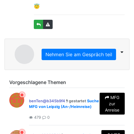
😇
Nehmen Sie am Gespräch teil
Vorgeschlagene Themen
MFG
benTen@b345b9f4
gestartet
Suche
zur
MFG von Leipzig (An-/Heimreise)
Anreise
479
0