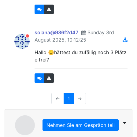
solana@936f2d47
Sunday 3rd
August 2025, 10:12:25
Hallo 😊hättest du zufällig noch 3 Plätz
e frei?
←
1
→
Nehmen Sie am Gespräch teil