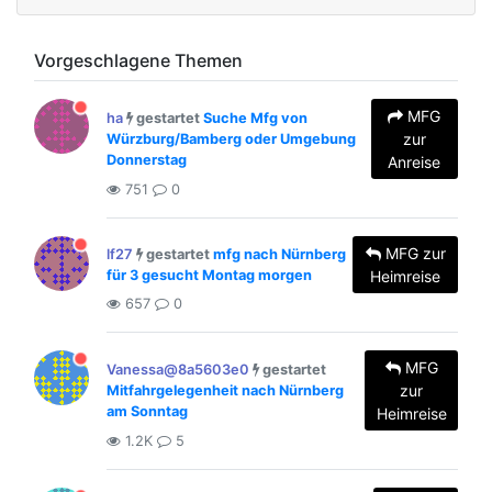
Vorgeschlagene Themen
MFG
ha
gestartet
Suche Mfg von
zur
Würzburg/Bamberg oder Umgebung
Donnerstag
Anreise
751
0
MFG zur
lf27
gestartet
mfg nach Nürnberg
für 3 gesucht Montag morgen
Heimreise
657
0
MFG
Vanessa@8a5603e0
gestartet
zur
Mitfahrgelegenheit nach Nürnberg
am Sonntag
Heimreise
1.2K
5